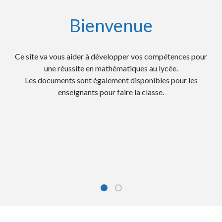
Bienvenue
Ce site va vous aider à développer vos compétences pour
Des activités mentales chronométrées pour
travailler les automatismes et la rapidité;
une réussite en mathématiques au lycée.
Les documents sont également disponibles pour les
Les QCM et automatismes des E3C numérisés pour
préparer les examens;
enseignants pour faire la classe.
Des fiches d'entrainement pour progresser et les
corrigés très détaillés
Des conseils, méthodes et des savoir-faire;
Des cours complets, des exercices avec des vidéos.
Les Courses Aux Nombres (CAN) pour travailler le
calcul mental.
Bienvenue
Sur ce site