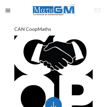
CAN CoopMaths