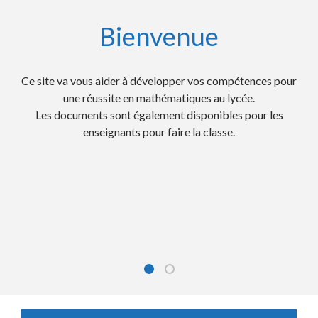
Bienvenue
Ce site va vous aider à développer vos compétences pour
Des activités mentales chronométrées pour
travailler les automatismes et la rapidité;
une réussite en mathématiques au lycée.
Les documents sont également disponibles pour les
Les QCM et automatismes des E3C numérisés pour
préparer les examens;
enseignants pour faire la classe.
Des fiches d'entrainement pour progresser et les
corrigés très détaillés
Des conseils, méthodes et des savoir-faire;
Des cours complets, des exercices avec des vidéos.
Les Courses Aux Nombres (CAN) pour travailler le
calcul mental.
Bienvenue
Sur ce site