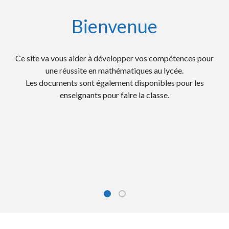
Bienvenue
Ce site va vous aider à développer vos compétences pour
Des activités mentales chronométrées pour
travailler les automatismes et la rapidité;
une réussite en mathématiques au lycée.
Les documents sont également disponibles pour les
Les QCM et automatismes des E3C numérisés pour
préparer les examens;
enseignants pour faire la classe.
Des fiches d'entrainement pour progresser et les
corrigés très détaillés
Des conseils, méthodes et des savoir-faire;
Des cours complets, des exercices avec des vidéos.
Les Courses Aux Nombres (CAN) pour travailler le
calcul mental.
Bienvenue
Sur ce site